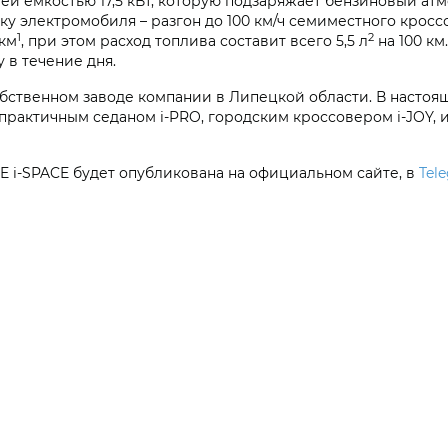
й емкостью 17,5 кВт, которую подзаряжает бензиновый атм
электромобиля – разгон до 100 км/ч семиместного кроссов
1
2
 км
, при этом расход топлива составит всего 5,5 л
на 100 км
 в течение дня.
обственном заводе компании в Липецкой области. В насто
практичным седаном i‑PRO, городским кроссовером i‑JOY
E i‑SPACE
будет опубликована на официальном сайте, в
Tel