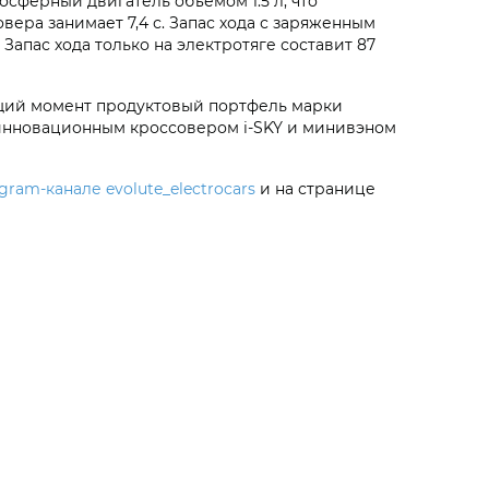
осферный двигатель объемом 1.5 л, что
ера занимает 7,4 с. Запас хода с заряженным
. Запас хода только на электротяге составит 87
ящий момент продуктовый портфель марки
, инновационным кроссовером
i‑SKY
и минивэном
egram-канале evolute_electrocars
и на странице