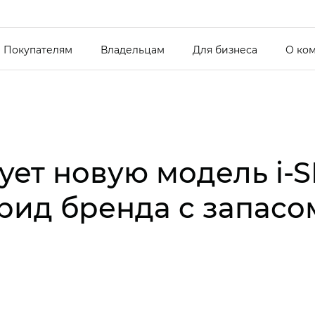
Покупателям
Владельцам
Для бизнеса
О ко
ет новую модель i‑S
ид бренда c запасом 