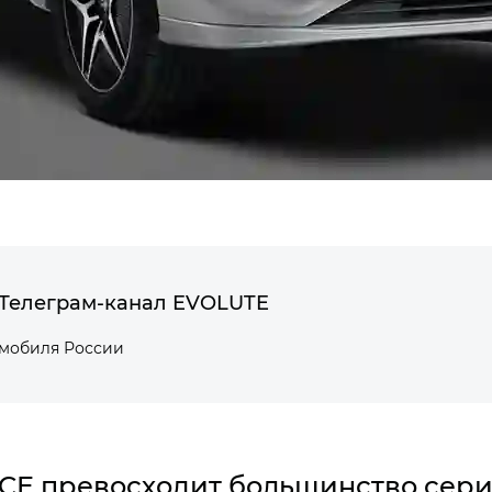
Телеграм-канал EVOLUTE
омобиля России
ACE
превосходит большинство сери