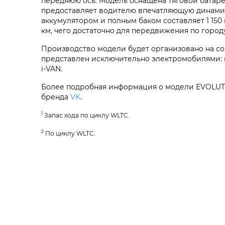
переднюю ось. Модель оснащена тяговой батарее
предоставляет водителю впечатляющую динамику 
аккумулятором и полным баком составляет 1 150
км, чего достаточно для передвижения по городу
Производство модели будет организовано на с
представлен исключительно электромобилями: 
i‑VAN
.
Более подробная информация о модели
EVOLUT
бренда
VK
.
1
Запас хода по циклу WLTC.
2
По циклу WLTC.