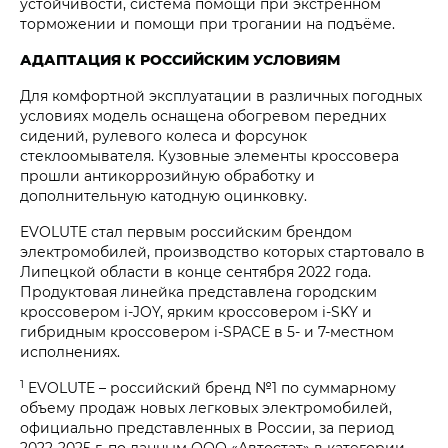
устойчивости, система помощи при экстренном
торможении и помощи при трогании на подъёме.
АДАПТАЦИЯ К РОССИЙСКИМ УСЛОВИЯМ
Для комфортной эксплуатации в различных погодных
условиях модель оснащена обогревом передних
сидений, рулевого колеса и форсунок
стеклоомывателя. Кузовные элементы кроссовера
прошли антикоррозийную обработку и
дополнительную катодную оцинковку.
EVOLUTE стал первым российским брендом
электромобилей, производство которых стартовало в
Липецкой области в конце сентября 2022 года.
Продуктовая линейка представлена городским
кроссовером i‑JOY, ярким кроссовером i‑SKY и
гибридным кроссовером i‑SPACE в 5- и 7-местном
исполнениях.
1
EVOLUTE – российский бренд №1 по суммарному
объему продаж новых легковых электромобилей,
официально представленных в России, за период
2022-2025 г. по данным ООО «Автостат» в категории