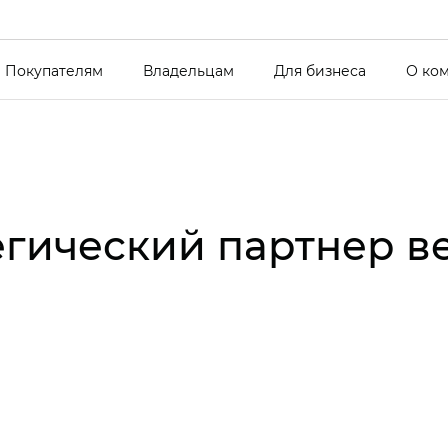
Покупателям
Владельцам
Для бизнеса
О ко
егический партнер в