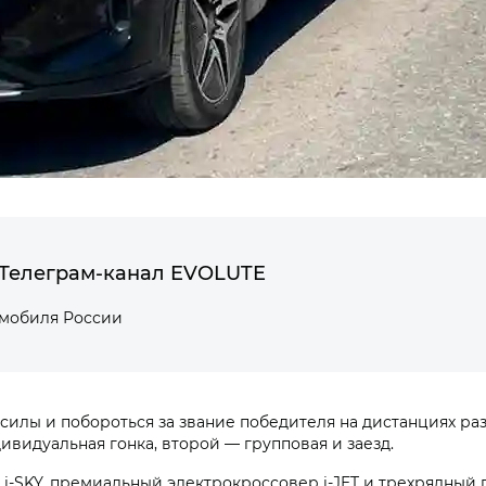
Телеграм-канал EVOLUTE
омобиля России
силы и побороться за звание победителя на дистанциях разн
видуальная гонка, второй — групповая и заезд.
‑SKY, премиальный электрокроссовер i‑JET и трехрядный 