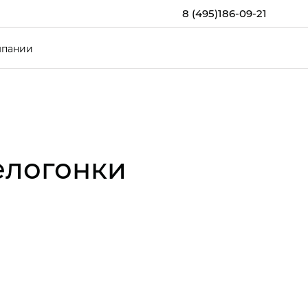
8 (495)186-09-21
мпании
елогонки