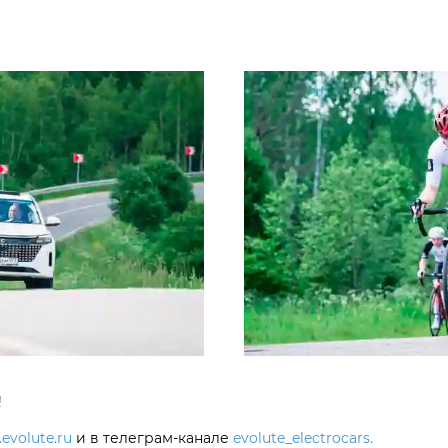
!
evolute.ru
и в телеграм-канале
evolute_electrocars.