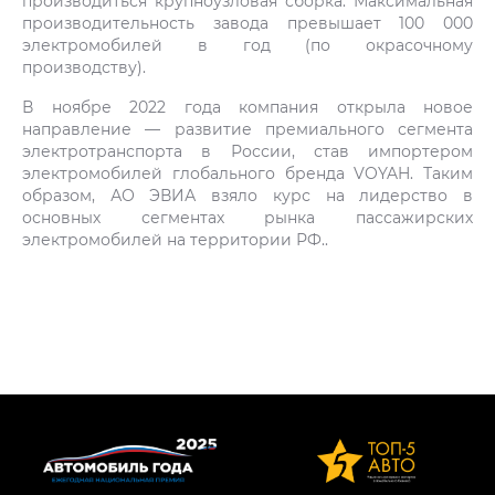
производиться крупноузловая сборка. Максимальная
производительность завода превышает 100 000
электромобилей в год (по окрасочному
производству).
В ноябре 2022 года компания открыла новое
направление — развитие премиального сегмента
электротранспорта в России, став импортером
электромобилей глобального бренда VOYAH. Таким
образом, АО ЭВИА взяло курс на лидерство в
основных сегментах рынка пассажирских
электромобилей на территории РФ..