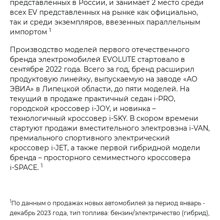
представленных в России, и занимает 2 место среди
всех EV представленных на рынке как официально,
так и среди экземпляров, ввезенных параллельным
1
импортом
Производство моделей первого отечественного
бренда электромобилей EVOLUTE стартовало в
сентябре 2022 года. Всего за год, бренд расширил
продуктовую линейку, выпускаемую на заводе «АО
ЭВИА» в Липецкой области, до пяти моделей. На
текущий в продаже практичный седан i‑PRO,
городской кроссовер i‑JOY, и новинка –
технологичный кроссовер i‑SKY. В скором времени
стартуют продажи вместительного электровэна i‑VAN,
премиального спортивного электрический
кроссовер i‑JET, а также первой гибридной модели
бренда – просторного семиместного кроссовера
1
i‑SPACE.
1
По данным о продажах новых автомобилей за период январь -
декабрь 2023 года, тип топлива: бензин/электричество (гибрид),