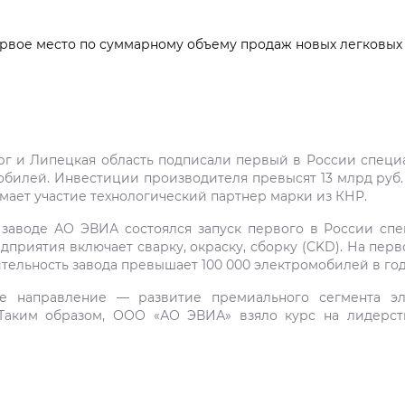
вое место по суммарному объему продаж новых легковых
г и Липецкая область подписали первый в России специ
илей. Инвестиции производителя превысят 13 млрд руб. за
ает участие технологический партнер марки из КНР.
а заводе АО ЭВИА состоялся запуск первого в России сп
риятия включает сварку, окраску, сборку (CKD). На перв
тельность завода превышает 100 000 электромобилей в год
е направление — развитие премиального сегмента эл
Таким образом, ООО «АО ЭВИА» взяло курс на лидерст