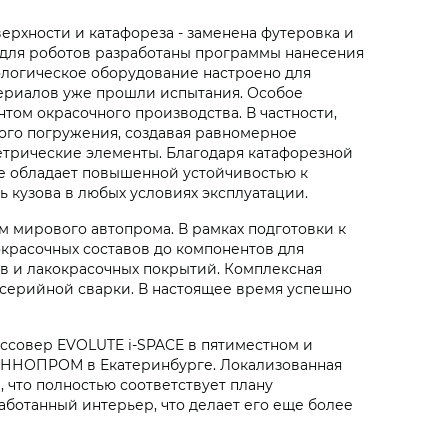
рхности и катафореза - заменена футеровка и
, для роботов разработаны программы нанесения
ологическое оборудование настроено для
териалов уже прошли испытания. Особое
ом окрасочного производства. В частности,
ого погружения, создавая равномерное
етрические элементы. Благодаря катафорезной
ие обладает повышенной устойчивостью к
 кузова в любых условиях эксплуатации.
м мирового автопрома. В рамках подготовки к
красочных составов до компонентов для
в и лакокрасочных покрытий. Комплексная
 серийной сварки. В настоящее время успешно
оссовер EVOLUTE i‑SPACE в пятиместном и
е ИННОПРОМ в Екатеринбурге. Локализованная
, что полностью соответствует плану
ботанный интерьер, что делает его еще более