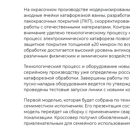
На окрасочном производстве модернизированы э
анодные ячейки катафорезной ванны, разработа
лакокрасочных покрытий (ЛКП), скорректирован
работы с отечественными материалами. Контра
внимание уделено технологическому процессу к
процесс электрохимического катафореза позвол
защитное покрытие толщиной ≥20 микрон по вс
обработке достигается высокий уровень антико
различным физическим и химическим воздействи
Технологический процесс и оборудование новых
серийному производству уже определены росси
катафорезной обработки. Завершены работы по
пуско-наладка оборудования ведется по утверж
проведены тестовые запуски линии с новыми к
Первой моделью, которая будет собрана по тех
семиместном исполнениях. Его презентация сос
модель перейдет на сборку с применением сварк
локализации. Кроссовер получил обновленный д
привлекательным для семейного использования