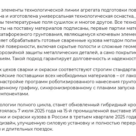
лементы технологической линии агрегата подготовки пове
на и изготовлена универсальная технологическая оснастка
ы температурные поля сушилок и многое другое. Все техн
кты на поставку материалов подписаны, первые партии ма
атафорезного грунтования, являющемуся ключевым элемент
яет обрабатывать готовые сваренные кузова методом полн
ей поверхности, включая скрытые полости и сложные геом
ррозийной защиты металлических деталей, а само покрыт
ям. Такой подход гарантирует долговечность и надежность
 цехов сварки и окраски соответствуют строгим стандарта
йские поставщики всех необходимых материалов – от лако
 настройке программ роботизированного нанесения грунто
денному графику, синхронизированному с планами запуска
омпонентами.
нологии полного цикла, станет обновленный гибридный кр
тоялась 7 июля 2025 года на 15-й промышленной выставк
и и окраски кузова в России в третьем квартале 2025 года
изайн, улучшенную силовую установку и полностью перера
 и длительных поездок.