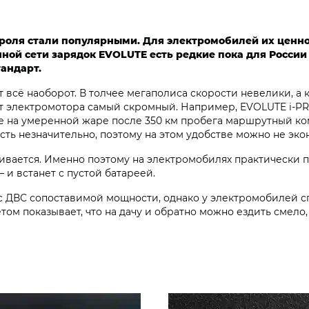
роля стали популярными. Для электромобилей их ценно
ной сети зарядок EVOLUTE есть редкие пока для России 
тандарт.
ут всё наоборот. В толчее мегаполиса скорости невелики, 
ит электромотора самый скромный. Например, EVOLUTE i‑P
кле на умеренной жаре после 350 км пробега маршрутный к
ь незначительно, поэтому на этом удобстве можно не эко
ичивается. Именно поэтому на электромобилях практически
 и встанет с пустой батареей.
с ДВС сопоставимой мощности, однако у электромобилей с
том показывает, что на дачу и обратно можно ездить смело,