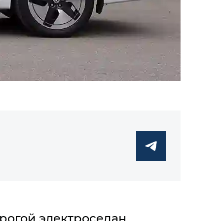
орогой электроседан