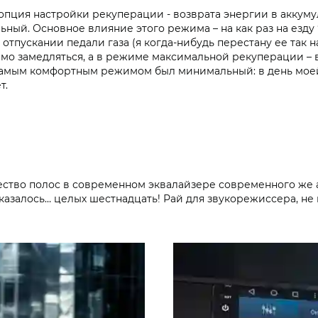
опция настройки рекуперации - возврата энергии в аккуму
ый. Основное влияние этого режима – на как раз на езду “
тпускании педали газа (я когда-нибудь перестану ее так н
мо замедляться, а в режиме максимальной рекуперации – 
я самым комфортным режимом был минимальный: в день мое
т.
чество полос в современном эквалайзере современного же 
казалось… целых шестнадцать! Рай для звукорежиссера, не 