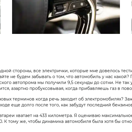
 одной стороны, все электрички, которые мне довелось тес
вайте не будем забывать о том, что автомобиль у нас какой
кого автопрома мы получили 9,5 секунды до сотни. Не так у
тся, азартно пробуксовывая, когда прибавляешь газ в пово
новых терминов когда речь заходит об электромобилях? Заж
биходе еще долго после того, как забудут последний бензин
атареи хватает на 433 километра. Я оцениваю максимально
350. К тому же, чтобы динамика автомобиля была хотя бы от