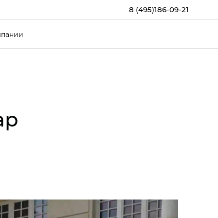
8 (495)186-09-21
мпании
ар