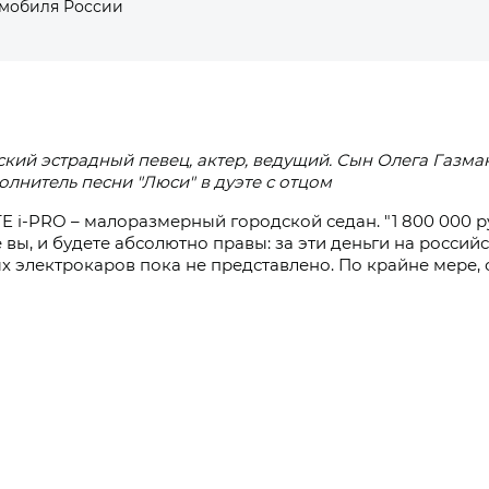
омобиля России
кий эстрадный певец, актер, ведущий. Сын Олега Газман
олнитель песни "Люси" в дуэте с отцом
E i‑PRO
– малоразмерный городской седан.
"1 800 000 
 вы, и будете абсолютно правы: за эти деньги на росси
х электрокаров пока не представлено. По крайне мере,