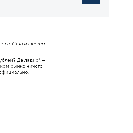
ова. Стал известен
рублей?
Да ладно”, –
йском рынке ничего
 официально.