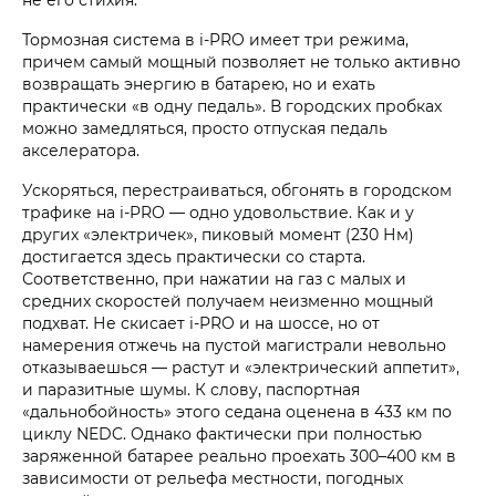
Тормозная система в i‑PRO имеет три режима,
причем самый мощный позволяет не только активно
возвращать энергию в батарею, но и ехать
практически «в одну педаль». В городских пробках
можно замедляться, просто отпуская педаль
акселератора.
Ускоряться, перестраиваться, обгонять в городском
трафике на i‑PRO — одно удовольствие. Как и у
других «электричек», пиковый момент (230 Нм)
достигается здесь практически со старта.
Соответственно, при нажатии на газ с малых и
средних скоростей получаем неизменно мощный
подхват. Не скисает i‑PRO и на шоссе, но от
намерения отжечь на пустой магистрали невольно
отказываешься — растут и «электрический аппетит»,
и паразитные шумы. К слову, паспортная
«дальнобойность» этого седана оценена в 433 км по
циклу NEDC. Однако фактически при полностью
заряженной батарее реально проехать 300–400 км в
зависимости от рельефа местности, погодных