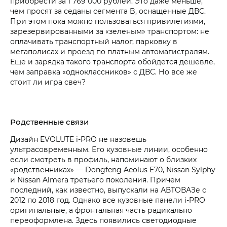
приобрести за 1 769 000 рублей. Это даже меньше,
чем просят за седаны сегмента B, оснащенные ДВС.
При этом пока можно пользоваться привилегиями,
зарезервированными за «зеленым» транспортом: не
оплачивать транспортный налог, парковку в
мегаполисах и проезд по платным автомагистралям.
Еще и зарядка такого транспорта обойдется дешевле,
чем заправка «одноклассников» с ДВС. Но все же
стоит ли игра свеч?
Родственные связи
Дизайн EVOLUTE i‑PRO не назовешь
ультрасовременным. Его кузовные линии, особенно
если смотреть в профиль, напоминают о близких
«родственниках» — Dongfeng Aeolus E70, Nissan Sylphy
и Nissan Almera третьего поколения. Причем
последний, как известно, выпускали на АВТОВАЗе с
2012 по 2018 год. Однако все кузовные панели i‑PRO
оригинальные, а фронтальная часть радикально
переоформлена. Здесь появились светодиодные