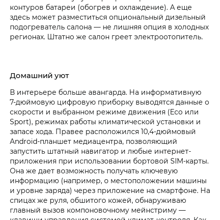
контуров батареи (обогрев и охлаждение). А еще
здесь может разместиться опциональный дизельный
подогреватель салона — не лишняя опция в холодных
регионах. Штатно же салон греет электроотопитель.
Домашний уют
В интерьере больше авангарда. На информативную
7‑дюймовую цифровую приборку выводятся данные о
скорости и выбранном режиме движения (Eco или
Sport), режимах работы климатической установки и
запасе хода. Правее расположился 10,4‑дюймовый
Android-планшет медиацентра, позволяющий
запустить штатный навигатор и любые интернет-
приложения при использовании бортовой SIM-карты.
Она же дает возможность получать ключевую
информацию (например, о местоположении машины
и уровне заряда) через приложение на смартфоне. На
спицах же руля, обшитого кожей, обнаруживаю
главный вызов компоновочному мейнстриму —
клавиши управления системой климат-контроля. Как