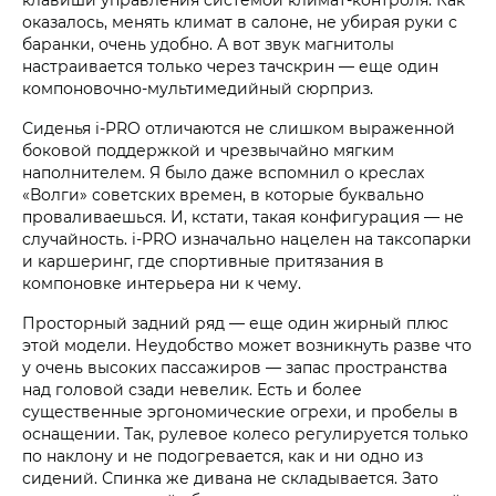
оказалось, менять климат в салоне, не убирая руки с
баранки, очень удобно. А вот звук магнитолы
настраивается только через тачскрин — еще один
компоновочно-мультимедийный сюрприз.
Сиденья i‑PRO отличаются не слишком выраженной
боковой поддержкой и чрезвычайно мягким
наполнителем. Я было даже вспомнил о креслах
«Волги» советских времен, в которые буквально
проваливаешься. И, кстати, такая конфигурация — не
случайность. i‑PRO изначально нацелен на таксопарки
и каршеринг, где спортивные притязания в
компоновке интерьера ни к чему.
Просторный задний ряд — еще один жирный плюс
этой модели. Неудобство может возникнуть разве что
у очень высоких пассажиров — запас пространства
над головой сзади невелик. Есть и более
существенные эргономические огрехи, и пробелы в
оснащении. Так, рулевое колесо регулируется только
по наклону и не подогревается, как и ни одно из
сидений. Спинка же дивана не складывается. Зато