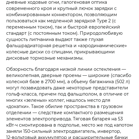
дневные ходовые огни, галогеновая оптика
современного кроя и крупный лючок зарядки с
комбинированным коннектором, позволяющим
пользоваться как медленной зарядкой Type 2 (с
переменным током), так и быстрой европейский
стандарт (с постоянным током). Природолюбивую
сущность липчанина выдают также глухая
фальшрадиаторная решетка и «аэродинамические»
колесные диски со спицами, прикрывающими
дисковые тормозные механизмы.
Обзорность благодаря низкой линии остекления —
великолепная, дверные проемы — широкие (спасибо
колесной базе в 2700 мм), а объему багажника (502 л)
могут позавидовать даже некоторые представители
гольф-класса, причем под фальшполом, в отличие от
многих «зеленых» коллег, нашлось место для
«докатки». Такое обилие пространства в грузовом
отделении — следствие компактного размещения
элементов электропривода. Тяговая батарея на 53
кВт∙ч смонтирована в подполье, место же под капотом
заняли 150‑сильный электродвигатель, инвертор,
12‑вольтовый аккумулятор и расширительные бачки