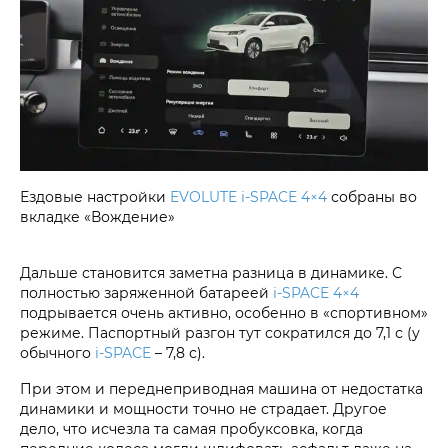
Ездовые настройки
EVOLUTE i‑SPACE 4×4
собраны во
вкладке «Вождение»
Дальше становится заметна разница в динамике. С
полностью заряженной батареей
i‑SPACE 4×4
подрывается очень активно, особенно в «спортивном»
режиме. Паспортный разгон тут сократился до 7,1 с (у
обычного
i‑SPACE
– 7,8 с).
При этом и переднеприводная машина от недостатка
динамики и мощности точно не страдает. Другое
дело, что исчезла та самая пробуксовка, когда