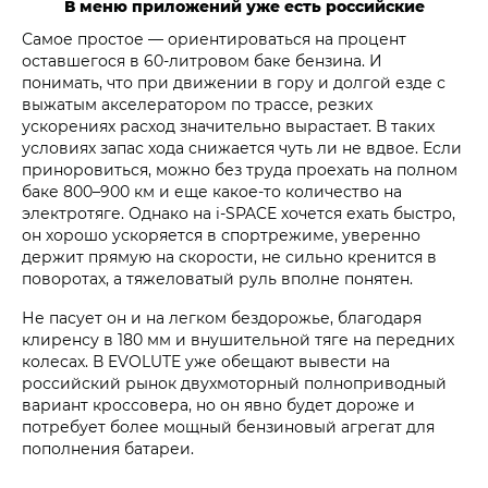
В меню приложений уже есть российские
Самое простое — ориентироваться на процент
оставшегося в 60-литровом баке бензина. И
понимать, что при движении в гору и долгой езде с
выжатым акселератором по трассе, резких
ускорениях расход значительно вырастает. В таких
условиях запас хода снижается чуть ли не вдвое. Если
приноровиться, можно без труда проехать на полном
баке 800–900 км и еще какое-то количество на
электротяге. Однако на i‑SPACE хочется ехать быстро,
он хорошо ускоряется в спортрежиме, уверенно
держит прямую на скорости, не сильно кренится в
поворотах, а тяжеловатый руль вполне понятен.
Не пасует он и на легком бездорожье, благодаря
клиренсу в 180 мм и внушительной тяге на передних
колесах. В EVOLUTE уже обещают вывести на
российский рынок двухмоторный полноприводный
вариант кроссовера, но он явно будет дороже и
потребует более мощный бензиновый агрегат для
пополнения батареи.