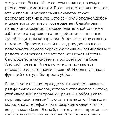
это уже необычно. И не совсем понятно, почему он
расположен именно там. Возможно, это связано с тем,
что и клавиши управления климатом также
располагаются на руле. Зато сам руль вполне удобен
и даже эргономически совершенен. 8-дюймовая
панель информационно-развлекательной системы
заботливо отгорожена от воздействия солнечных
лучей защитным козырьком. Впрочем, это не сильно
помогает. Яркости, на мой взгляд, недостаточно, а
поверхность самого экрана уж слишком глянцевая и с
радостью отражает все что только может. И хотя к
быстродействию системы, построенной на базе
Android, претензий нет, но мне она показалась
несколько избыточной и сложной. И большую часть
функций я оттуда бы просто убрал.
Если опуститься по торпедо чуть ниже, то появится
ряд физических кнопок, которые отвечают за систему
стабилизации, парктроники, режимы работы авто,
порт зарядки и аварийную сигнализацию. Ниша для
мобильного телефона явно разрабатывалась тогда,
когда в моде был iPhone 6, поэтому для современных
гаджетов места там явно мало. Зато присутствует