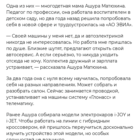
Одна из них — многодетная мама Ашура Матюхина.
Педагог по профессии, она работала воспитателем в
детском саду, но два года назад решила попробовать
себя в новой сфере и трудоустроилась на «АО ЭВИА».
— Своей машины у меня нет, да и автоэлектрикой
никогда не интересовалась. Но работа мне пришлась
по душе. Близкие шутят, предлагают открыть свой
автосервис. А если серьёзно, то никуда уходить
отсюда не хочу. Коллектив дружный и зарплата
устраивает, — рассказала Ашура Матюхина.
За два года она с нуля всему научилась, попробовала
себя на разных направлениях. Может собрать и
разобрать салон. Сейчас занимается проводкой,
устанавливает на машины систему «Глонасс» и
телематику.
Ранее Ашура собирала модели электрокаров i‑JOY и
i‑JET. Чтобы работать на линии с гибридным
кроссовером, ей пришлось переучиться, досконально
изучить устройство этой модели, но особых
сложностей не возникло.