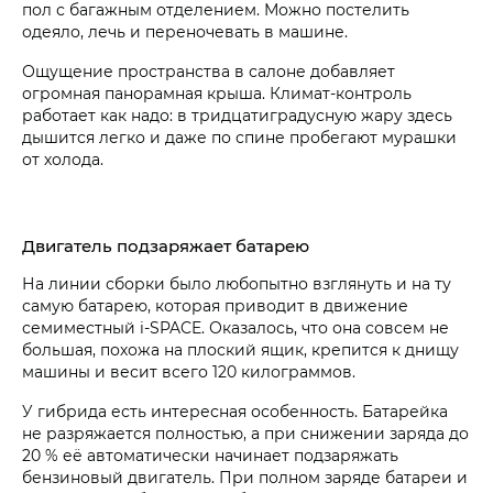
пол с багажным отделением. Можно постелить
одеяло, лечь и переночевать в машине.
Ощущение пространства в салоне добавляет
огромная панорамная крыша. Климат-контроль
работает как надо: в трид­цатиградусную жару здесь
дышится легко и даже по спине пробегают мурашки
от холода.
Двигатель подзаряжает батарею
На линии сборки было любопытно взглянуть и на ту
самую батарею, которая приводит в движение
семиместный i‑SPACE. Оказалось, что она совсем не
большая, похожа на плоский ящик, крепится к днищу
машины и весит всего 120 килограммов.
У гибрида есть интересная особенность. Батарейка
не разряжается полностью, а при снижении заряда до
20 % её автоматически начинает подзаряжать
бензиновый двигатель. При полном заряде батареи и