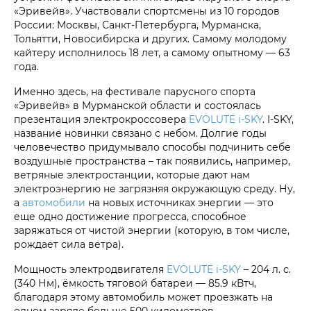
«Эривейв». Участвовали спортсмены из 10 городов
России: Москвы, Санкт-Петербурга, Мурманска,
Тольятти, Новосибирска и других. Самому молодому
кайтеру исполнилось 18 лет, а самому опытному — 63
года.
Именно здесь, на фестивале парусного спорта
«Эривейв» в Мурманской области и состоялась
презентация электрокроссовера
EVOLUTE i‑SKY
. I-SKY,
название новинки связано с небом. Долгие годы
человечество придумывало способы подчинить себе
воздушные пространства – так появились, например,
ветряные электростанции, которые дают нам
электроэнергию не загрязняя окружающую среду. Ну,
а
автомобили
на новых источниках энергии — это
еще одно достижение прогресса, способное
заряжаться от чистой энергии (которую, в том числе,
рождает сила ветра).
Мощность электродвигателя
EVOLUTE i‑SKY
– 204 л. с.
(340 Нм), ёмкость тяговой батареи — 85.9 кВтч,
благодаря этому автомобиль может проезжать на
одном заряде больше 500 километров.