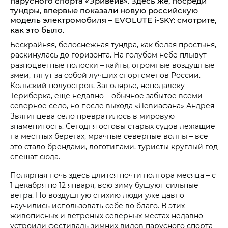
парусного спорта «Эривейв». Здесь же, посреди
тундры, впервые показали новую российскую
модель электромобиля – EVOLUTE i‑SKY: смотрите,
как это было.
Бескрайняя, белоснежная тундра, как белая простыня,
раскинулась до горизонта. На голубом небе плывут
разноцветные полоски – кайты, огромные воздушные
змеи, тянут за собой лучших спортсменов России.
Кольский полуостров, Заполярье, неподалеку —
Териберка, еще недавно – обычное забытое всеми
северное село, но после выхода «Левиафана» Андрея
Звягинцева село превратилось в мировую
знаменитость. Сегодня остовы старых судов лежащие
на местных берегах, мрачные северные волны – все
это стало брендами, логотипами, туристы круглый год
спешат сюда.
Полярная ночь здесь длится почти полтора месяца – с
1 декабря по 12 января, всю зиму бушуют сильные
ветра. Но воздушную стихию люди уже давно
научились использовать себе во благо. В этих
живописных и ветреных северных местах недавно
устроили фестиваль зимних видов парусного спорта