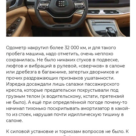
Одометр накрутил более 32 000 км, и для такого
пробега машина, надо отметить, очень неплохо
сохранилась. Не было никаких стуков в подвеске,
люфтов и вибраций в рулевой, «сверчков» в салоне
или дребезга в багажнике, затертых дворников и
прочих раздражающих признаков ушатанности.
Изредка досаждали лишь салазки пассажирского
кресла, которые предательски похрустывали под
грузным телом (к водительскому, кстати, претензий
не было). А ещё при определённой погоде почему-то
начинал тихонько поскрипывать амортизатор в какой-
то из стоек, нарушая почти идиллическую тишину в
салоне.
К силовой установке и тормозам вопросов не было. К