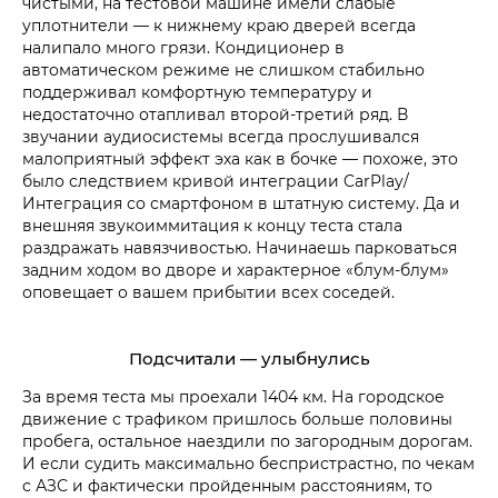
чистыми, на тестовой машине имели слабые
уплотнители — к нижнему краю дверей всегда
налипало много грязи. Кондиционер в
автоматическом режиме не слишком стабильно
поддерживал комфортную температуру и
недостаточно отапливал второй-третий ряд. В
звучании аудиосистемы всегда прослушивался
малоприятный эффект эха как в бочке — похоже, это
было следствием кривой интеграции CarPlay/
Интеграция со смартфоном в штатную систему. Да и
внешняя звукоиммитация к концу теста стала
раздражать навязчивостью. Начинаешь парковаться
задним ходом во дворе и характерное «блум-блум»
оповещает о вашем прибытии всех соседей.
Подсчитали — улыбнулись
За время теста мы проехали 1404 км. На городское
движение с трафиком пришлось больше половины
пробега, остальное наездили по загородным дорогам.
И если судить максимально беспристрастно, по чекам
с АЗС и фактически пройденным расстояниям, то