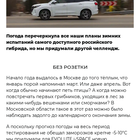
Погода перечеркнула все наши планы зимних
испытаний самого доступного российского
гибрида, но мы придумали другой челлендж.
БЕЗ РОЗЕТКИ
Начало года выдалось в Москве до того тёплым, что
январь порой напоминал март. Или даже апрель. Вот
когда обычно начинают петь птицы? А когда можно
повстречать первых грибников, уходящих в лес за
какими-нибудь вешенками или сморчками? В
Московской области такое в этот раз можно было
наблюдать задолго до календарного окончания зимы.
А поскольку прогноз погоды на весь период
тестирования не обещал заморозков крепче -5-10°С
мы придумали для EVOLUTE i‑SPACE новую