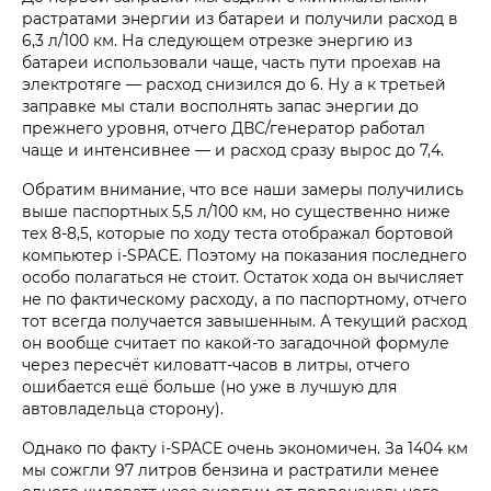
растратами энергии из батареи и получили расход в
6,3 л/100 км. На следующем отрезке энергию из
батареи использовали чаще, часть пути проехав на
электротяге — расход снизился до 6. Ну а к третьей
заправке мы стали восполнять запас энергии до
прежнего уровня, отчего ДВС/генератор работал
чаще и интенсивнее — и расход сразу вырос до 7,4.
Обратим внимание, что все наши замеры получились
выше паспортных 5,5 л/100 км, но существенно ниже
тех 8-8,5, которые по ходу теста отображал бортовой
компьютер i‑SPACE. Поэтому на показания последнего
особо полагаться не стоит. Остаток хода он вычисляет
не по фактическому расходу, а по паспортному, отчего
тот всегда получается завышенным. А текущий расход
он вообще считает по какой-то загадочной формуле
через пересчёт киловатт-часов в литры, отчего
ошибается ещё больше (но уже в лучшую для
автовладельца сторону).
Однако по факту i‑SPACE очень экономичен. За 1404 км
мы сожгли 97 литров бензина и растратили менее