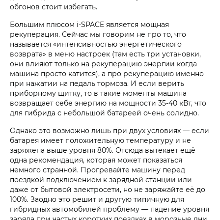
обгонов стоит избегать.
Большим плюсом i‑SPACE является мощная
рекуперация. Сейчас мы говорим не про то, что
называется «интенсивностью энергетического
возврата» в меню настроек (там есть три установки,
они влияют только на рекуперацию энергии когда
машина просто катится), а про рекуперацию именно
при нажатии на педаль тормоза. И если верить
приборному щитку, то в такие моменты машина
возвращает себе энергию на мощности 35-40 кВт, что
для гибрида с небольшой батареей очень солидно.
Однако это возможно лишь при двух условиях — если
батарея имеет положительную температуру и не
заряжена выше уровня 80%. Отсюда вытекает ещё
одна рекомендация, которая может показаться
немного странной. Прогревайте машину перед
поездкой подключением к зарядной станции или
даже от бытовой электросети, но не заряжайте её до
100%. Заодно это решит и другую типичную для
гибридных автомобилей проблему — падение уровня
заряда при частых коротких поездках в морозные дни.